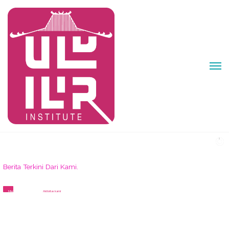
erita Terkini Dari Kami.
ftarkan
Aktivitas kami