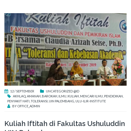
12 / SEPTEMBER
UNCATEGORIZED @ID
AKHLAQ
,
AMANAH
,
BAROKAH
,
ILMU
,
KULIAH
,
MENCARI ILMU
,
PENDIDIKAN
,
PENYAKIT HATI
,
TOLERANSI
,
UIN PALEMBANG
,
ULU-ILIR-INSTITUTE
BY
OFFICE_ADMIN
Kuliah Iftitah di Fakultas Ushuluddin